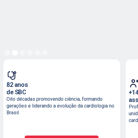
Slide 2 of 6.
82 anos
de SBC
+14
as
Oito décadas promovendo ciência, formando
gerações e liderando a evolução da cardiologia no
Prof
Brasil.
uni
card