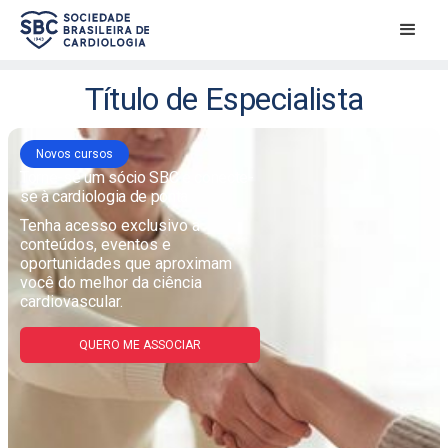
Título de Especialista
Novos cursos
Torne-se um sócio SBC e conecte-
se à cardiologia de ponta
Tenha acesso exclusivo a
conteúdos, eventos e
oportunidades que aproximam
você do melhor da ciência
cardiovascular.
QUERO ME ASSOCIAR