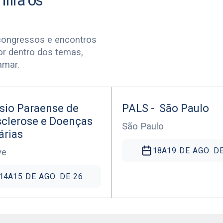
nfira os
congressos e encontros
or dentro dos temas,
amar.
sio Paraense de
PALS - São Paulo
sclerose e Doenças
São Paulo
árias
18
A
19 DE AGO. D
ve
14
A
15 DE AGO. DE 26