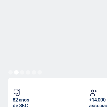
Slide 2 of 6.
82 anos
+14.000
de SBC
associa