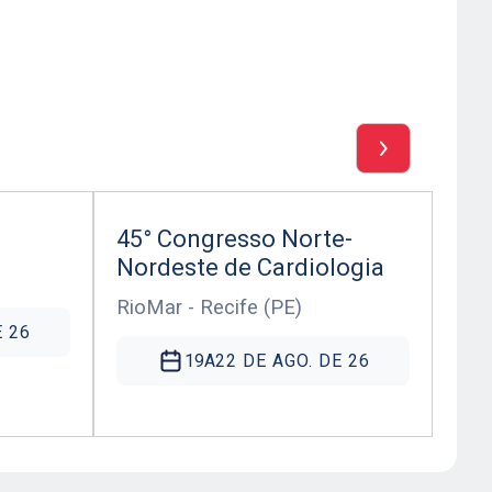
45° Congresso Norte-
Nordeste de Cardiologia
RioMar - Recife (PE)
E 26
19
A
22 DE AGO. DE 26