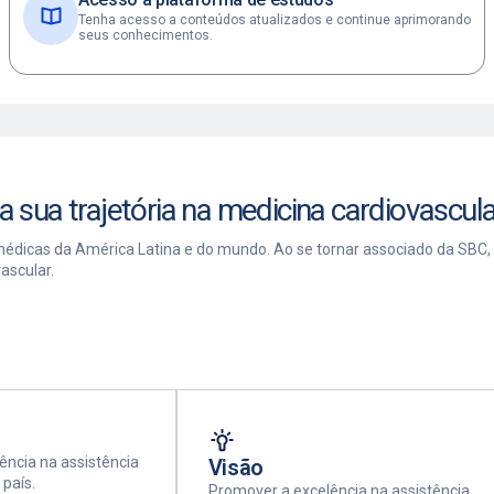
Tenha acesso a conteúdos atualizados e continue aprimorando
seus conhecimentos.
a sua trajetória na medicina cardiovascula
édicas da América Latina e do mundo. Ao se tornar associado da SBC, 
ascular.
ência na assistência
Visão
 país.
Promover a excelência na assistência