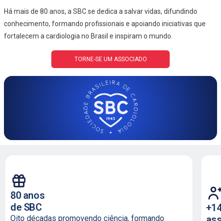
Há mais de 80 anos, a SBC se dedica a salvar vidas, difundindo
conhecimento, formando profissionais e apoiando iniciativas que
fortalecem a cardiologia no Brasil e inspiram o mundo.
TORNE-SE UM ASSOCIADO
80 anos
de SBC
+14
as
Oito décadas promovendo ciência, formando