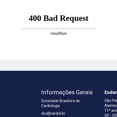
Informações Gerais
Ende
São Pa
Sociedade Brasileira de
Alamed
Cardiologia
a
11º and
sbc@cardiol.br
SP - C