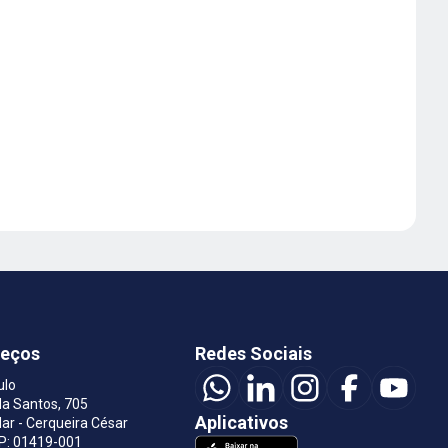
reços
Redes Sociais
ulo
a Santos, 705
Aplicativos
ar - Cerqueira César
EP: 01419-001