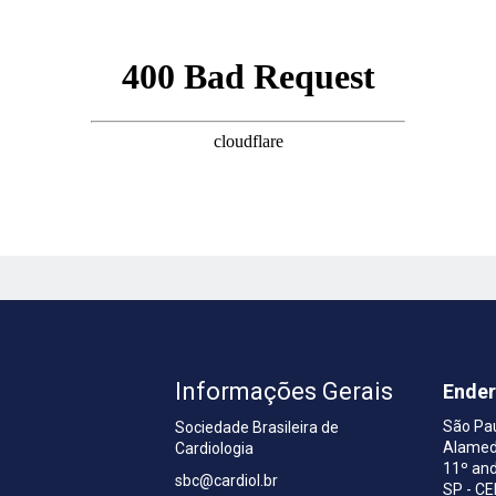
Informações Gerais
Ende
São Pa
Sociedade Brasileira de
Alamed
Cardiologia
a
11º and
sbc@cardiol.br
SP - C