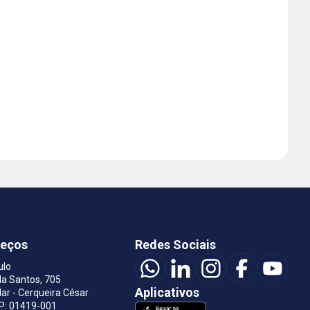
reços
Redes Sociais
ulo
a Santos, 705
Aplicativos
ar - Cerqueira César
EP: 01419-001