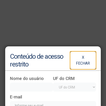
Heading
Conteúdo de acesso
X
This is some text inside of a div block.
restrito
FECHAR
Nome do usuário
UF do CRM
E-mail