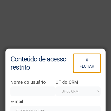
Heading
Conteúdo de acesso
X
This is some text inside of a div block.
restrito
FECHAR
Nome do usuário
UF do CRM
E-mail