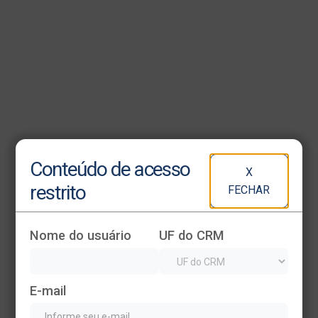
Heading
Conteúdo de acesso
X
This is some text inside of a div block.
restrito
FECHAR
Nome do usuário
UF do CRM
E-mail