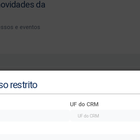
 novidades da
essos e eventos
o restrito
UF do CRM