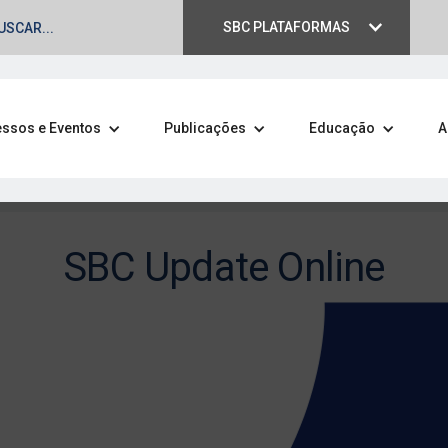
SBC PLATAFORMAS
ssos e Eventos
Publicações
Educação
A
SBC Update Online