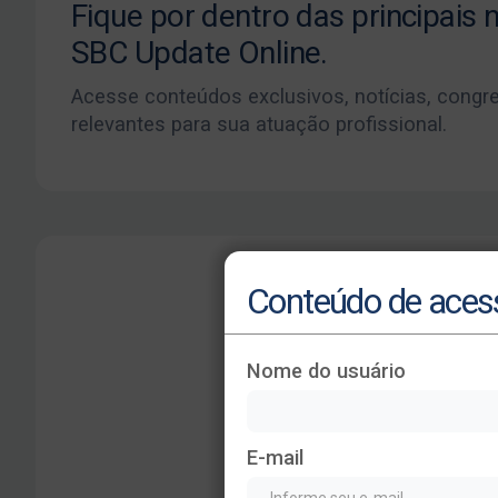
Fique por dentro das principais
SBC Update Online.
Acesse conteúdos exclusivos, notícias, congr
relevantes para sua atuação profissional.
Conteúdo de acess
Nome do usuário
E-mail