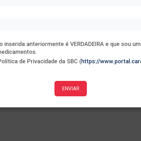
Heading
This is some text inside of a div block.
o inserida anteriormente é VERDADEIRA e que sou um 
 medicamentos.
olítica de Privacidade da SBC (
https://www.portal.card