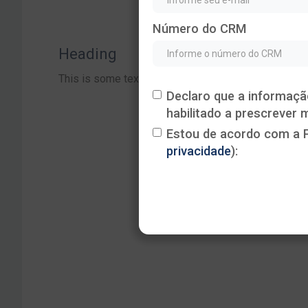
Número do CRM
Heading
This is some text inside of a div block.
Declaro que a informaçã
habilitado a prescrever
Estou de acordo com a P
privacidade
):