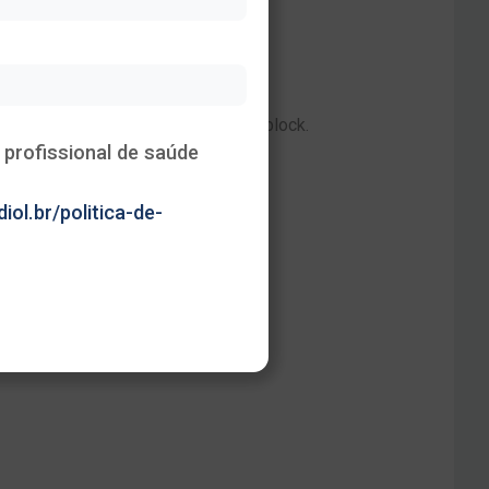
Heading
This is some text inside of a div block.
profissional de saúde
iol.br/politica-de-