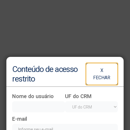
Heading
Conteúdo de acesso
X
This is some text inside of a div block.
restrito
FECHAR
Nome do usuário
UF do CRM
E-mail