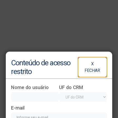
Heading
Conteúdo de acesso
X
This is some text inside of a div block.
restrito
FECHAR
Nome do usuário
UF do CRM
E-mail