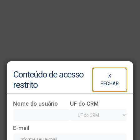
Heading
Conteúdo de acesso
X
This is some text inside of a div block.
restrito
FECHAR
Nome do usuário
UF do CRM
E-mail