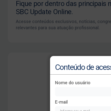
Fique por dentro das principais
SBC Update Online.
Acesse conteúdos exclusivos, notícias, congr
relevantes para sua atuação profissional.
Conteúdo de acess
Nome do usuário
E-mail