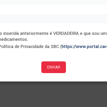
Heading
This is some text inside of a div block.
o inserida anteriormente é VERDADEIRA e que sou um 
 medicamentos.
olítica de Privacidade da SBC (
https://www.portal.card