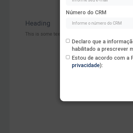
Número do CRM
Heading
This is some text inside of a div block.
Declaro que a informaçã
habilitado a prescrever
Estou de acordo com a P
privacidade
):