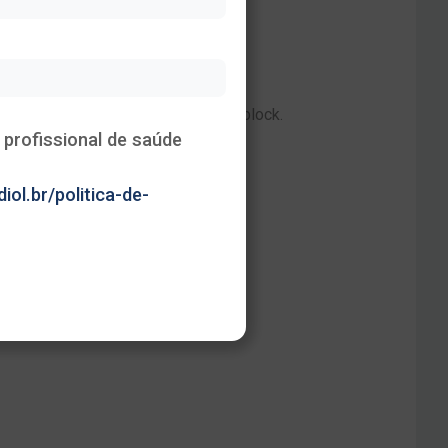
Heading
This is some text inside of a div block.
profissional de saúde
iol.br/politica-de-