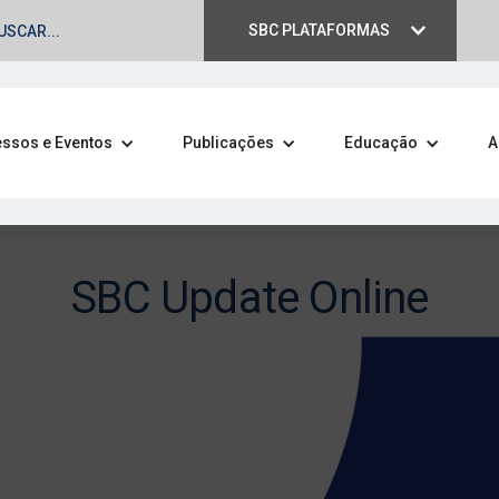
SBC PLATAFORMAS
ssos e Eventos
Publicações
Educação
A
SBC Update Online