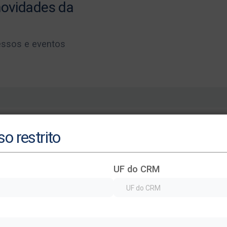
 novidades da
essos e eventos
o restrito
UF do CRM