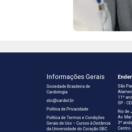
Informações Gerais
Ende
São Pa
Sociedade Brasileira de
Alamed
Cardiologia
a
11º and
sbc@cardiol.br
SP - C
Política de Privacidade
Rio de 
Av. Ma
Política de Termos e Condições
3º anda
Gerais de Uso – Cursos à Distância
Centro 
da Universidade do Coração SBC