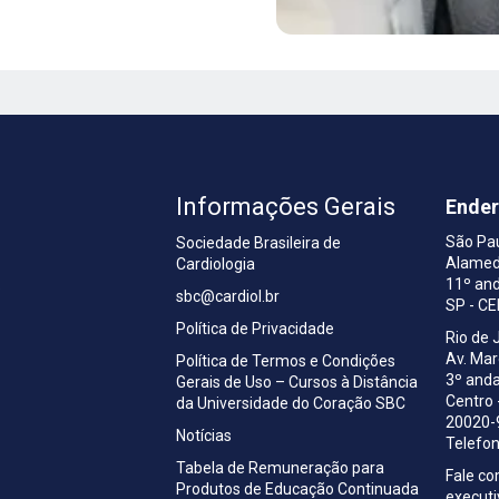
Informações Gerais
Ende
São Pa
Sociedade Brasileira de
Alamed
Cardiologia
a
11º and
sbc@cardiol.br
SP - C
Política de Privacidade
Rio de 
Av. Ma
Política de Termos e Condições
3º anda
Gerais de Uso – Cursos à Distância
Centro 
da Universidade do Coração SBC
20020-
Notícias
Telefon
Tabela de Remuneração para
Fale c
Produtos de Educação Continuada
execut