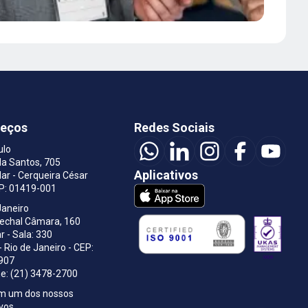
reços
Redes Sociais
ulo
a Santos, 705
Aplicativos
ar - Cerqueira César
EP: 01419-001
Janeiro
rechal Câmara, 160
r - Sala: 330
- Rio de Janeiro - CEP:
907
e: (21) 3478-2700
om um dos nossos
ivos