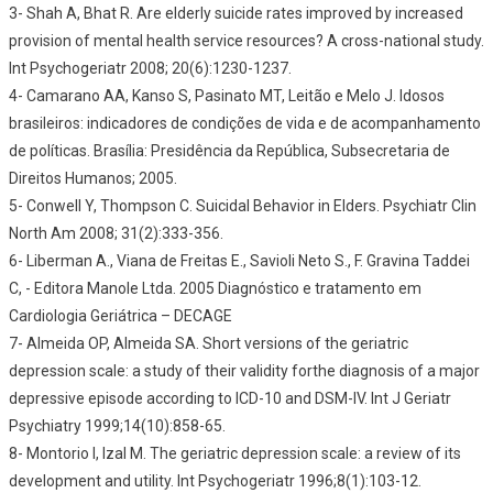
3- Shah A, Bhat R. Are elderly suicide rates improved by increased
provision of mental health service resources? A cross-national study.
Int Psychogeriatr 2008; 20(6):1230-1237.
4- Camarano AA, Kanso S, Pasinato MT, Leitão e Melo J. Idosos
brasileiros: indicadores de condições de vida e de acompanhamento
de políticas. Brasília: Presidência da República, Subsecretaria de
Direitos Humanos; 2005.
5- Conwell Y, Thompson C. Suicidal Behavior in Elders. Psychiatr Clin
North Am 2008; 31(2):333-356.
6- Liberman A., Viana de Freitas E., Savioli Neto S., F. Gravina Taddei
C, - Editora Manole Ltda. 2005 Diagnóstico e tratamento em
Cardiologia Geriátrica – DECAGE
7- Almeida OP, Almeida SA. Short versions of the geriatric
depression scale: a study of their validity forthe diagnosis of a major
depressive episode according to ICD-10 and DSM-IV. Int J Geriatr
Psychiatry 1999;14(10):858-65.
8- Montorio I, Izal M. The geriatric depression scale: a review of its
development and utility. Int Psychogeriatr 1996;8(1):103-12.