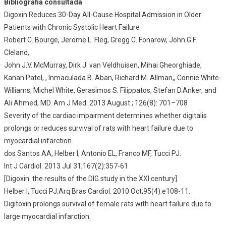
Bibliografia consultada
Digoxin Reduces 30-Day All-Cause Hospital Admission in Older
Patients with Chronic Systolic Heart Failure
Robert C. Bourge, Jerome L. Fleg, Gregg C. Fonarow, John G.F.
Cleland,
John J.V. McMurray, Dirk J. van Veldhuisen, Mihai Gheorghiade,
Kanan Patel, , Inmaculada B. Aban, Richard M. Allman,, Connie White-
Williams, Michel White, Gerasimos S. Filippatos, Stefan D.Anker, and
Ali Ahmed, MD. Am J Med. 2013 August ; 126(8): 701–708
Severity of the cardiac impairment determines whether digitalis
prolongs or reduces survival of rats with heart failure due to
myocardial infarction.
dos Santos AA, Helber I, Antonio EL, Franco MF, Tucci PJ.
Int J Cardiol. 2013 Jul 31;167(2):357-61
[Digoxin: the results of the DIG study in the XXI century].
Helber I, Tucci PJ.Arq Bras Cardiol. 2010 Oct;95(4):e108-11.
Digitoxin prolongs survival of female rats with heart failure due to
large myocardial infarction.