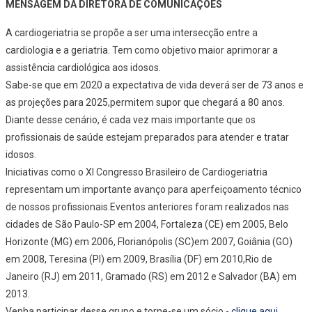
MENSAGEM DA DIRETORA DE COMUNICAÇÕES
A cardiogeriatria se propõe a ser uma intersecção entre a
cardiologia e a geriatria. Tem como objetivo maior aprimorar a
assistência cardiológica aos idosos.
Sabe-se que em 2020 a expectativa de vida deverá ser de 73 anos e
as projeções para 2025,permitem supor que chegará a 80 anos.
Diante desse cenário, é cada vez mais importante que os
profissionais de saúde estejam preparados para atender e tratar
idosos.
Iniciativas como o XI Congresso Brasileiro de Cardiogeriatria
representam um importante avanço para aperfeiçoamento técnico
de nossos profissionais.Eventos anteriores foram realizados nas
cidades de São Paulo-SP em 2004, Fortaleza (CE) em 2005, Belo
Horizonte (MG) em 2006, Florianópolis (SC)em 2007, Goiânia (GO)
em 2008, Teresina (PI) em 2009, Brasília (DF) em 2010,Rio de
Janeiro (RJ) em 2011, Gramado (RS) em 2012 e Salvador (BA) em
2013.
Venha participar desse grupo e torne-se um sócio -
clique aqui