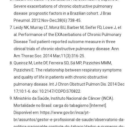
Severe exacerbations of chronic obstructive pulmonary
disease: prognostic factors in a Brazilian cohort. J Bras
Pneumol. 2012 Nov-Dec;38(6):738-45.
Leidy NK, Murray LT, Monz BU, Barber M, Seifer FD, Lowe J, et
al. Performance of the EXAcerbations of Chronic Pulmonary
Disease Tool patient-reported outcome measure in three
clinical trials of chronic obstructive pulmonary disease. Ann
Am Thorac Soc. 2014 Mar;11(3):316-25.
Queiroz M, Leite DF, Ferreira SD, Sá MP, Pizzichini MMM,
Pizzichini E. The relationship between respiratory symptoms
and quality of life in patients with chronic obstructive
pulmonary disease. Int J Chron Obstruct Pulmon Dis. 2014 Dec
17;10:1-6. doi: 10.2147/COPD.S70822.
Ministério da Saúde, Instituto Nacional de Câncer (INCA).
Mortalidade no Brasil: carga do tabagismo [Internet].
Disponível em: https://www.gov.br/inca/pt-
br/assuntos/gestor-e-profissional-de-saude/observatorio-da-
politica-nacionalde-controle-do-tabaco/dados-e-numeros-do-