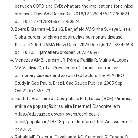
between COPD and CVD: what are the implications for clinical
practice? Ther Adv Respir Dis. 2018;12:1753465817750524.
doi: 10.1177/1753465817750524.
Boers E, Barrett M, Su JG, Benjafield AV, Sinha S, Kaye L, et al.
Global burden of chronic obstructive pulmonary disease
through 2050. JAMA Netw Open. 2023 Dec 1;6(12):e2346598.
doi: 10.1001/jamanetworkopen.2023.46598.
Menezes AMB, Jardim JR, Pérez-Padilla R, Muino A, Lopez
MV, Valdivia G, et al. Prevalence of chronic obstructive
pulmonary disease and associated factors: the PLATINO
Study in Sao Paulo, Brazil. Cad Saude Publica. 2005 Sep-
Oct;21(5):1565-73.
Instituto Brasileiro de Geografia e Estatística (IBGE). Pirâmide
etária da população brasileira [Internet]. Disponível em:
https://educa.ibge.gov.br/jovens/conheca-o-
brasil/populacao/18318-piramide-etaria.html. Acesso em: 10
nov 2025.
Rabahi MF, Cukier A, Cavalcante AG, Stelmach R, Capone D.