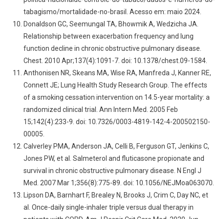
tabagismo/mortalidade-no-brasil. Acesso em: maio 2024.
Donaldson GC, Seemungal TA, Bhowmik A, Wedzicha JA.
Relationship between exacerbation frequency and lung
function decline in chronic obstructive pulmonary disease.
Chest. 2010 Apr;137(4):1091-7. doi: 10.1378/chest.09-1584.
Anthonisen NR, Skeans MA, Wise RA, Manfreda J, Kanner RE,
Connett JE; Lung Health Study Research Group. The effects
of a smoking cessation intervention on 14.5-year mortality: a
randomized clinical trial. Ann Intern Med. 2005 Feb
15;142(4):233-9. doi: 10.7326/0003-4819-142-4-200502150-
00005.
Calverley PMA, Anderson JA, Celli B, Ferguson GT, Jenkins C,
Jones PW, et al. Salmeterol and fluticasone propionate and
survival in chronic obstructive pulmonary disease. N Engl J
Med. 2007 Mar 1;356(8):775-89. doi: 10.1056/NEJMoa063070.
Lipson DA, Barnhart F, Brealey N, Brooks J, Crim C, Day NC, et
al. Once-daily single-inhaler triple versus dual therapy in