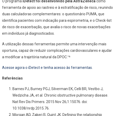
O programa
iDetect foi desenvolvido pela AstraZeneca
como
ferramenta de apoio ao rastreio e à estratificação de risco, reunindo
duas calculadoras complementares: o questionário PUMA, que
identifica pacientes com indicação para espirometria, e o Check-list
de risco de exacerbação, que avalia o risco de novas exacerbações
em indivíduos já diagnosticados.
A utilização dessas ferramentas permite uma intervenção mais
oportuna, capaz de reduzir complicações cardiovasculares e ajudar
a modificar a trajetória natural da DPOC.¹⁶
Acesse agora o iDetect e tenha acesso às ferramentas.
Referências
Barnes PJ, Burney PGJ, Silverman EK, Celli BR, Vestbo J,
Wedzicha JA, et al. Chronic obstructive pulmonary disease.
Nat Rev Dis Primers. 2015 Nov 26;1:15076. doi:
10.1038/nrdp.2015.76.
Morgan AD, Zakeri R, Quint JK. Defining the relationship