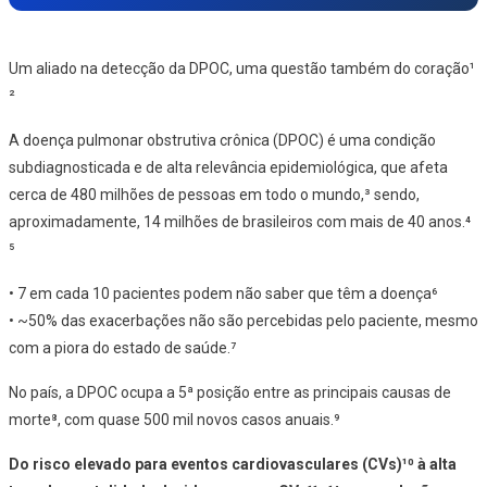
Um aliado na detecção da DPOC, uma questão também do coração¹
²
A doença pulmonar obstrutiva crônica (DPOC) é uma condição
subdiagnosticada e de alta relevância epidemiológica, que afeta
cerca de 480 milhões de pessoas em todo o mundo,³ sendo,
aproximadamente, 14 milhões de brasileiros com mais de 40 anos.⁴
⁵
• 7 em cada 10 pacientes podem não saber que têm a doença⁶
• ~50% das exacerbações não são percebidas pelo paciente, mesmo
com a piora do estado de saúde.⁷
No país, a DPOC ocupa a 5ª posição entre as principais causas de
morte⁸, com quase 500 mil novos casos anuais.⁹
Do risco elevado para eventos cardiovasculares (CVs)¹⁰ à alta