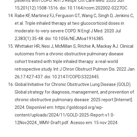
patients with COPD. Am J Respir Crit Care Med. 2020 Jun
15;201(12):1508-1516. doi: 10.1164/rccm.202002-0227OC.
Rabe KF, Martinez FJ, Ferguson GT, Wang C, Singh D, Jenkins C,
et al. Triple inhaled therapy at two glucocorticoid doses in
moderate-to-very-severe COPD. N Engl J Med. 2020 Jul
2;383(1):35-48. doi: 10.1056/NEJMoa1916385.
Whittaker HR, Nesi J, McMillan S, Ritchie A, Mackay AJ. Clinical
outcomes from a chronic obstructive pulmonary disease
cohort treated with triple inhaled therapy: a real-world
retrospective study. Int J Chron Obstruct Pulmon Dis. 2022 Jan
26;17:427-437. doi: 10.2147/COPD.S322445.
Global Initiative for Chronic Obstructive Lung Disease (GOLD).
Global strategy for diagnosis, management, and prevention of
chronic obstructive pulmonary disease: 2025 report [Internet].
2024. Disponível em: https://goldcopd.org/wp-
content/uploads/2024/11/GOLD-2025-Report-v1.0-
12Nov2024_WMV-Draft.pdf. Acesso em: 15 nov 2024.