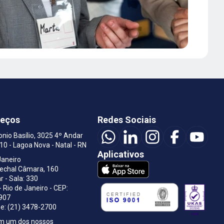
reços
Redes Sociais
onio Basílio, 3025 4º Andar
410 - Lagoa Nova - Natal - RN
Aplicativos
Janeiro
rechal Câmara, 160
r - Sala: 330
- Rio de Janeiro - CEP:
907
e: (21) 3478-2700
om um dos nossos