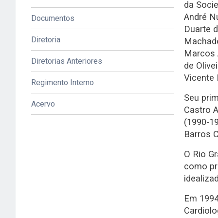
da Socie
compartilhar experiências e contribui para
André Nu
Documentos
no país.
Duarte d
Diretoria
Machado,
ASSOCIE-SE
Marcos 
Diretorias Anteriores
de Olive
Vicente 
Regimento Interno
Seu prim
Acervo
Castro A
(1990-19
Barros C
O Rio Gr
como pre
idealiza
Em 1994,
Cardiolo