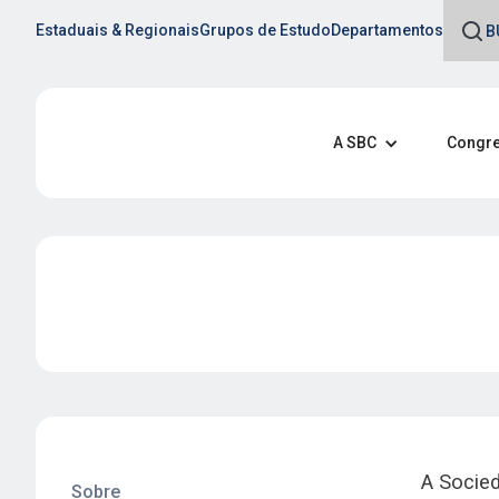
Estaduais & Regionais
Grupos de Estudo
Departamentos
A SBC
Congre
RN
Faça parte de uma das maior
médicas da América Latina
A Socie
Ao se associar a SBC você tem a chance 
Sobre