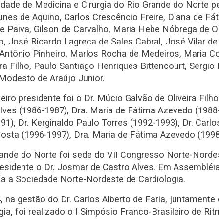
dade de Medicina e Cirurgia do Rio Grande do Norte p
 o avanço da cardiologia
nes de Aquino, Carlos Crescêncio Freire, Diana de Fát
e Paiva, Gilson de Carvalho, Maria Hebe Nóbrega de Oliv
 José Ricardo Lagreca de Sales Cabral, José Vilar de 
Antônio Pinheiro, Marlos Rocha de Medeiros, Maria C
ira Filho, Paulo Santiago Henriques Bittencourt, Sergi
Modesto de Araújo Junior.
eiro presidente foi o Dr. Múcio Galvão de Oliveira Filh
lves (1986-1987), Dra. Maria de Fátima Azevedo (1988-1
91), Dr. Kerginaldo Paulo Torres (1992-1993), Dr. Carlos
osta (1996-1997), Dra. Maria de Fátima Azevedo (1998
ande do Norte foi sede do VII Congresso Norte-Nordes
sidente o Dr. Josmar de Castro Alves. Em Assembléia E
da a Sociedade Norte-Nordeste de Cardiologia.
 na gestão do Dr. Carlos Alberto de Faria, juntamen
gia, foi realizado o I Simpósio Franco-Brasileiro de R