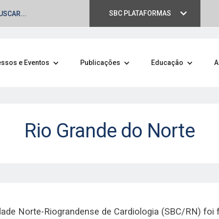
SBC PLATAFORMAS
ssos e Eventos
Publicações
Educação
A
Rio Grande do Norte
es sociedades
dade Norte-Riograndense de Cardiologia (SBC/RN) foi
de ampliar conexões,