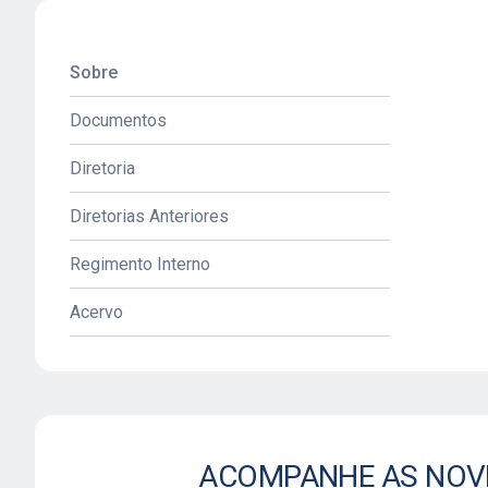
incentivando programas de ex
supervisionado, nutrição e e
Sobre
Documentos
ASSOCIE-SE
Diretoria
Diretorias Anteriores
Regimento Interno
Acervo