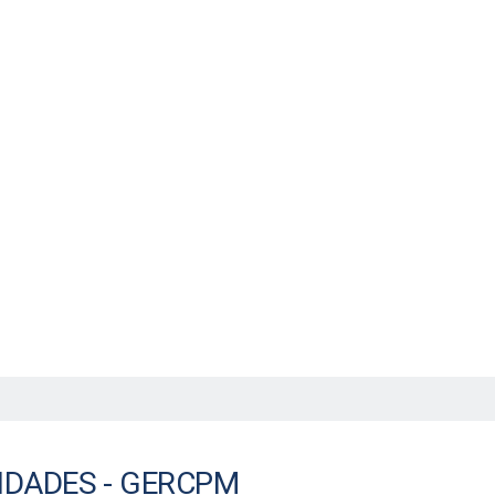
ercício
ducação em saúde.
GERCPM