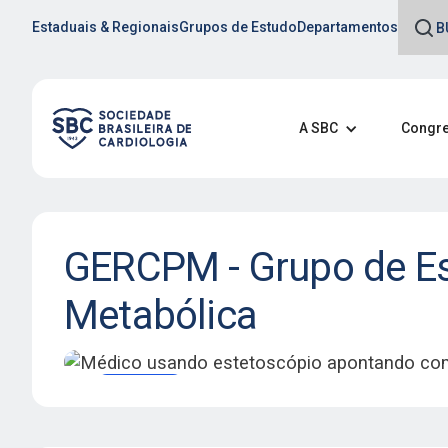
Estaduais & Regionais
Grupos de Estudo
Departamentos
A SBC
Congre
GERCPM - Grupo de Es
Metabólica
GERCPM
Promove a reabilitação integr
com doenças cardiovasculare