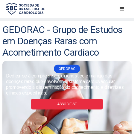
GEDORAC - Grupo de Estudos
em Doenças Raras com
Acometimento Cardíaco
GEDORAC
Dedica-se à compreensão, diagnóstico e manejo das
doenças raras que envolvem o sistema cardiovascular,
promovendo a disseminação do conhecimento e diretrizes
clínicas específicas.
ASSOCIE-SE