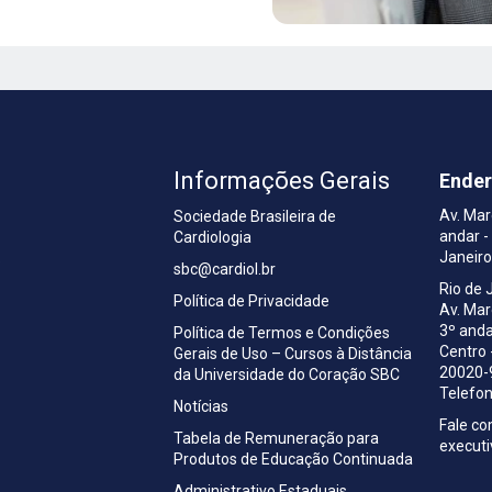
Informações Gerais
Ende
Av. Mar
Sociedade Brasileira de
andar -
Cardiologia
a
Janeir
sbc@cardiol.br
Rio de 
Política de Privacidade
Av. Ma
3º anda
Política de Termos e Condições
Centro 
Gerais de Uso – Cursos à Distância
20020-
da Universidade do Coração SBC
Telefon
Notícias
Fale c
Tabela de Remuneração para
execut
Produtos de Educação Continuada
Administrativo Estaduais