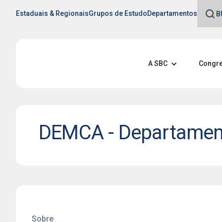
Estaduais & Regionais
Grupos de Estudo
Departamentos
A SBC
Congre
DEMCA - Departamento
DEMCA
Analisa a inter-relação entre e
saúde cardiovascular, prom
abordagem integral que inclu
Sobre