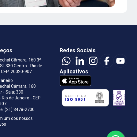
reços
Redes Sociais
echal Câmara, 160 3º
 Sl: 330 Centro - Rio de
Aplicativos
o CEP: 20020-907
Janeiro
rechal Câmara, 160
r - Sala: 330
- Rio de Janeiro - CEP:
907
e: (21) 3478-2700
om um dos nossos
ivos