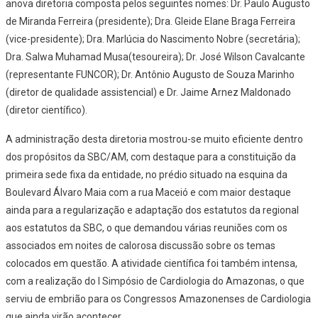
anova diretoria composta pelos seguintes nomes: Dr. Paulo Augusto
de Miranda Ferreira (presidente); Dra. Gleide Elane Braga Ferreira
(vice-presidente); Dra. Marlúcia do Nascimento Nobre (secretária);
Dra. Salwa Muhamad Musa(tesoureira); Dr. José Wilson Cavalcante
(representante FUNCOR); Dr. Antônio Augusto de Souza Marinho
(diretor de qualidade assistencial) e Dr. Jaime Arnez Maldonado
(diretor científico).
A administração desta diretoria mostrou-se muito eficiente dentro
dos propósitos da SBC/AM, com destaque para a constituição da
primeira sede fixa da entidade, no prédio situado na esquina da
Boulevard Álvaro Maia com a rua Maceió e com maior destaque
ainda para a regularização e adaptação dos estatutos da regional
aos estatutos da SBC, o que demandou várias reuniões com os
associados em noites de calorosa discussão sobre os temas
colocados em questão. A atividade científica foi também intensa,
com a realização do I Simpósio de Cardiologia do Amazonas, o que
serviu de embrião para os Congressos Amazonenses de Cardiologia
que ainda virão acontecer.