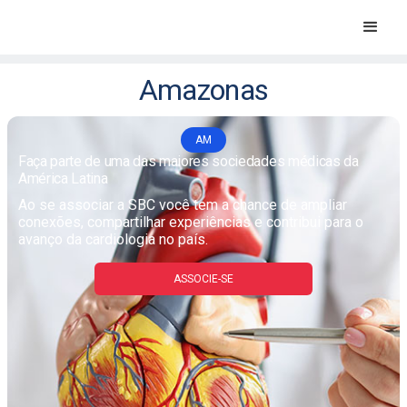
Amazonas
AM
Faça parte de uma das maiores sociedades médicas da
América Latina
Ao se associar a SBC você tem a chance de ampliar
conexões, compartilhar experiências e contribui para o
avanço da cardiologia no país.
ASSOCIE-SE