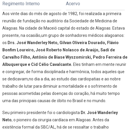
Regimento Interno
Acervo
Aos vinte dias do mês de agosto de 1982, foi realizada a primeira
reunião de fundação no auditório da Sociedade de Medicina de
Alagoas. Na cidade de Maceió capital do estado de Alagoas. Estava
presente, na ocasião,um grupo de sonhadores médicos alagoanos:
os
Drs. José Wanderley Neto, Gilvan Oliveira Dourado, Flávio
Bonfim Loureiro, José Roberto Nolasco de Araújo, Sadí de
Carvalho Filho, Antônio de Biase Wyszomirski, Pedro Ferreira de
Albuquerque e Cid Célio Cavalcante.
Eles tinham em mente reunir
e congregar, de forma disciplinada e harmônica, todos aqueles que
se dedicavam,no dia a dia, ao estudo das cardiopatias e ao nobre
trabalho de lutar para diminuir a mortalidade e o sofrimento de
pessoas acometidas pelas doenças do coração, há muito tempo
uma das principais causas de óbito no Brasil e no mundo.
Seu primeiro presidente foi o cardiologista
Dr. José Wanderley
Neto
, o pioneiro da cirurgia cardíaca em Alagoas. Antes da
existência formal da SBC/AL, há de se ressaltar o trabalho