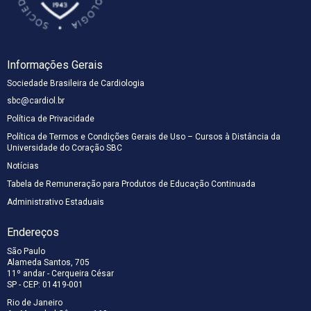
científicos
QUERO ME ASSOCIAR
profissionais
atualizados e
da
conteúdo de
cardiologia.
alta qualidade
para
Informações Gerais
profissionais
da
Sociedade Brasileira de Cardiologia
cardiologia.
sbc@cardiol.br
Política de Privacidade
Política de Termos e Condições Gerais de Uso – Cursos à Distância da
Universidade do Coração SBC
Notícias
Tabela de Remuneração para Produtos de Educação Continuada
Administrativo Estaduais
Endereços
São Paulo
Alameda Santos, 705
11º andar - Cerqueira César
SP - CEP: 01419-001
Rio de Janeiro