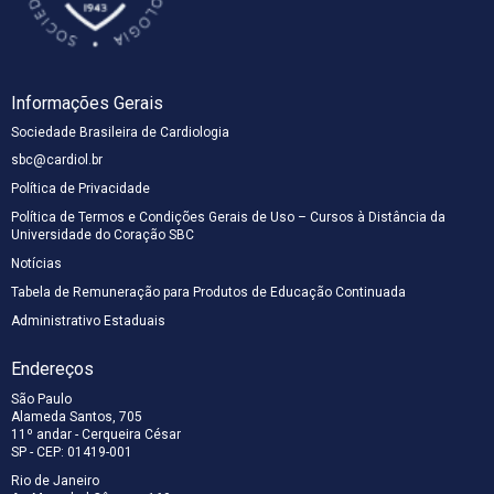
científicos
QUERO ME ASSOCIAR
profissionais
atualizados e
da
conteúdo de
cardiologia.
alta qualidade
para
Informações Gerais
profissionais
da
Sociedade Brasileira de Cardiologia
cardiologia.
sbc@cardiol.br
Política de Privacidade
Política de Termos e Condições Gerais de Uso – Cursos à Distância da
Universidade do Coração SBC
Notícias
Tabela de Remuneração para Produtos de Educação Continuada
Administrativo Estaduais
Endereços
São Paulo
Alameda Santos, 705
11º andar - Cerqueira César
SP - CEP: 01419-001
Rio de Janeiro