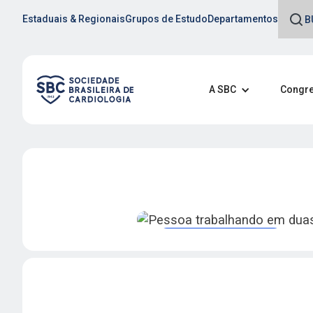
Estaduais & Regionais
Grupos de Estudo
Departamentos
A SBC
Congre
Revistas e publicações
Acompanhe as Pu
Científicas da SB
Acesse as revistas oficia