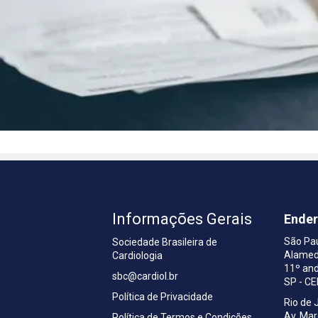
Informações Gerais
Ende
São Pa
Sociedade Brasileira de
Alamed
Cardiologia
a
11º and
sbc@cardiol.br
SP - C
Política de Privacidade
Rio de 
Av. Ma
Política de Termos e Condições