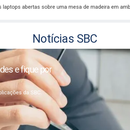
conteúdo de alta qualidade
ologia.
blicações
C.
Notícias SBC
is da SBC, com estudos
conteúdo de alta qualidade
ologia.
es e fique por
licações da SBC.