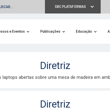
SBC PLATAFORMAS
ssos e Eventos
Publicações
Educação
A
Diretriz
blicações
C.
Diretriz
is da SBC, com estudos