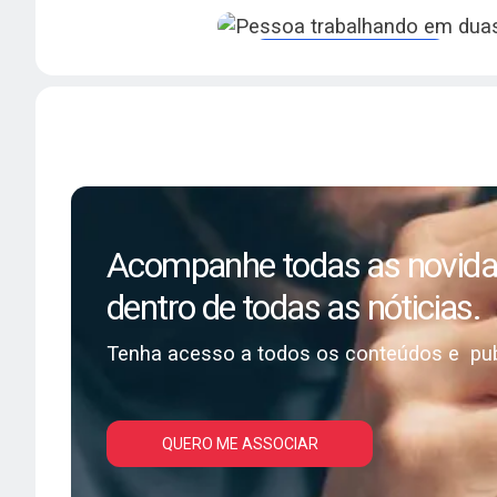
científicos atualizados e 
para profissionais da cardi
Revistas e publicações
Acompanhe as Pu
Científicas da SB
Acesse as revistas oficia
científicos atualizados e 
para profissionais da cardi
Acompanhe todas as novidad
dentro de todas as nóticias.
Tenha acesso a todos os conteúdos e pub
QUERO ME ASSOCIAR