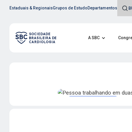
Estaduais & Regionais
Grupos de Estudo
Departamentos
A SBC
Congre
Revistas e publicações
Acompanhe as Pu
Científicas da SB
Acesse as revistas oficia