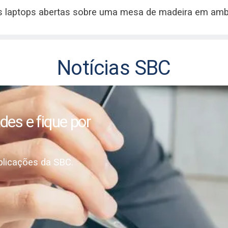
conteúdo de alta qualidade
ologia.
blicações
C.
Notícias SBC
is da SBC, com estudos
conteúdo de alta qualidade
ologia.
es e fique por
licações da SBC.