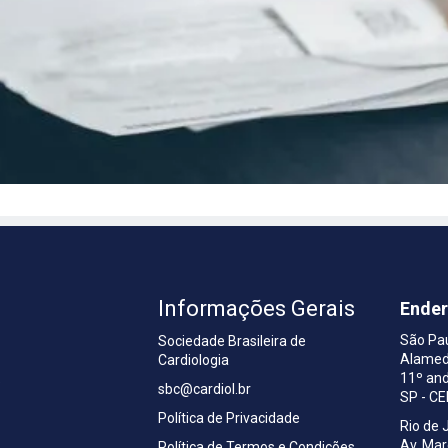
Informações Gerais
Ende
São Pa
Sociedade Brasileira de
Alamed
Cardiologia
a
11º and
sbc@cardiol.br
SP - C
Política de Privacidade
Rio de 
Av. Ma
Política de Termos e Condições