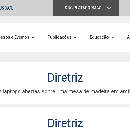
SBC PLATAFORMAS
ssos e Eventos
Publicações
Educação
A
Diretriz
blicações
C.
Diretriz
is da SBC, com estudos