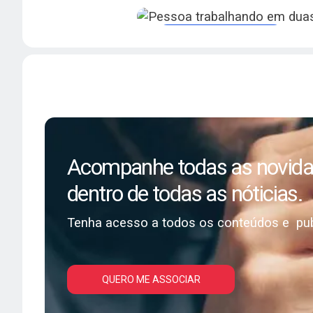
científicos atualizados e 
para profissionais da cardi
Revistas e publicações
Acompanhe as Pu
Científicas da SB
Acesse as revistas oficia
científicos atualizados e 
para profissionais da cardi
Acompanhe todas as novidad
dentro de todas as nóticias.
Tenha acesso a todos os conteúdos e pub
QUERO ME ASSOCIAR