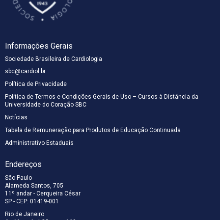
científicos
QUERO ME ASSOCIAR
profissionais
atualizados e
da
conteúdo de
cardiologia.
alta qualidade
para
Informações Gerais
profissionais
da
Sociedade Brasileira de Cardiologia
cardiologia.
sbc@cardiol.br
Política de Privacidade
Política de Termos e Condições Gerais de Uso – Cursos à Distância da
Universidade do Coração SBC
Notícias
Tabela de Remuneração para Produtos de Educação Continuada
Administrativo Estaduais
Endereços
São Paulo
Alameda Santos, 705
11º andar - Cerqueira César
SP - CEP: 01419-001
Rio de Janeiro