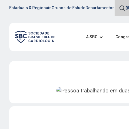
Estaduais & Regionais
Grupos de Estudo
Departamentos
A SBC
Congre
Revistas e publicações
Acompanhe as Pu
Científicas da SB
Acesse as revistas oficia