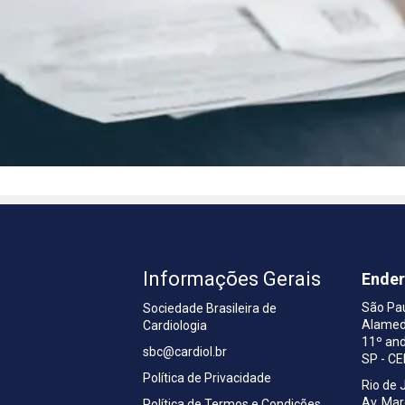
Informações Gerais
Ende
São Pa
Sociedade Brasileira de
Alamed
Cardiologia
a
11º and
sbc@cardiol.br
SP - C
Política de Privacidade
Rio de 
Av. Ma
Política de Termos e Condições