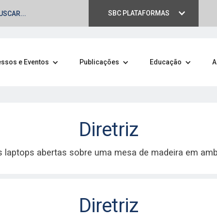
SBC PLATAFORMAS
ssos e Eventos
Publicações
Educação
A
Diretriz
blicações
C.
Diretriz
is da SBC, com estudos