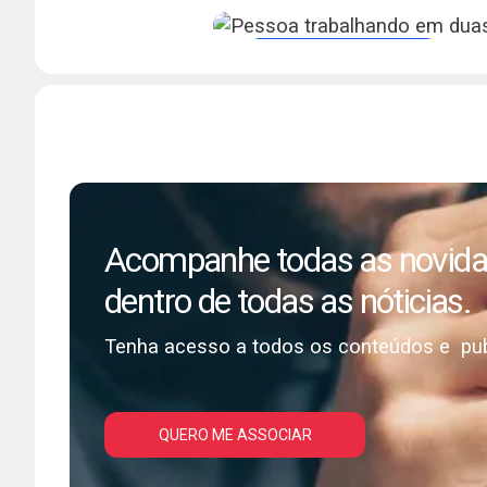
científicos atualizados e 
para profissionais da cardi
Revistas e publicações
Acompanhe as Pu
Científicas da SB
Acesse as revistas oficia
científicos atualizados e 
para profissionais da cardi
Acompanhe todas as novidad
dentro de todas as nóticias.
Tenha acesso a todos os conteúdos e pub
QUERO ME ASSOCIAR