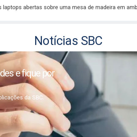
conteúdo de alta qualidade
ologia.
blicações
C.
Notícias SBC
is da SBC, com estudos
conteúdo de alta qualidade
ologia.
es e fique por
licações da SBC.