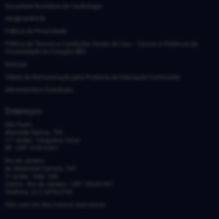
Sociedade Brasileira de Cardiologia
sbc@cardiol.br
Política de Privacidade
Política de Termos e Condições Gerais de Uso – Cursos à Distância da
Universidade do Coração SBC
Notícias
Tabela de Remuneração para Produtos de Educação Continuada
Administrativo Estaduais
Endereços
São Paulo
Alameda Santos, 705
11º andar - Cerqueira César
SP - CEP: 01419-001
Rio de Janeiro
Av. Marechal Câmara, 160
3º andar - Sala: 330
Centro - Rio de Janeiro - CEP: 20020-907
Telefone: (21) 3478-2700
Fale com um dos nossos executivos