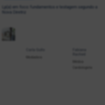
Lp(a) em foco: fundamentos e testagem segundo a
Nova Diretriz
Carla Gullo
Fabiana
Rached
Mediadora
Médica
Cardiologista