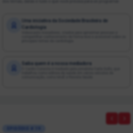
dos temas, datas e tudo o que você precisa para se programar.
Uma iniciativa da Sociedade Brasileira de
Cardiologia
Videocasts inovadores, criados para aproximar pessoas e
compartilhar conhecimento de forma leve e acessível sobre os
principais temas da cardiologia.
Saiba quem é a nossa mediadora
O Cardio Conecta é mediado pela jornalista Carla Gullo, que
trabalhou como editora de saúde em vários veículos de
comunicação, como IstoÉ e Revista Saúde.
19