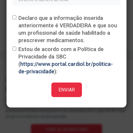
Descrição
Declaro que a informação inserida
anteriormente é VERDADEIRA e que sou
um profissional de saúde habilitado a
prescrever medicamentos.
Estou de acordo com a Política de
Privacidade da SBC
(
https://www.portal.cardiol.br/politica-
de-privacidade
):
Associe-se à SBC e fortaleça sua
trajetória na medicina cardiovascular!
Integre uma das mais respeitadas sociedades médicas da
América Latina e do mundo. Ao se tornar associado da SBC, você
acessa benefícios exclusivos e se conecta com o que há de mais
atual na medicina cardiovascular.
TORNE-SE UM ASSOCIADO