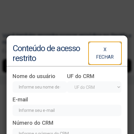
Você também encontra nossos episódios no Spotify e
no SoundCloud.
Conteúdo de acesso
X
É só dar o play e acompanhar onde e quando quiser!
restrito
FECHAR
Nome do usuário
UF do CRM
Deixe seu comentário
E-mail
Name
Email Address
Número do CRM